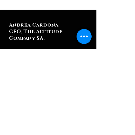
Andrea Cardona
CEO, The Altitude
Company SA.
.​
Nidia Campos, además de ser una
excelente abogada, es empática,
estratégica y vela siempre por tus
intereses. Este es una profesión en
donde la confianza es clave. Tener a
una aliada que sabe escuchar y está
disponible para ti, es importante para
sentirte a gusto y navegar procesos
que pueden ser complejos.
Recomiendo muchísimo sus servicios.