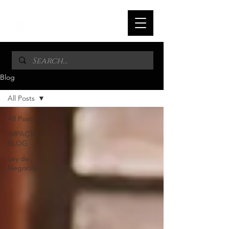
Blog
All Posts
All Posts
IMPACTA
BLOG
Ley de
Negocios