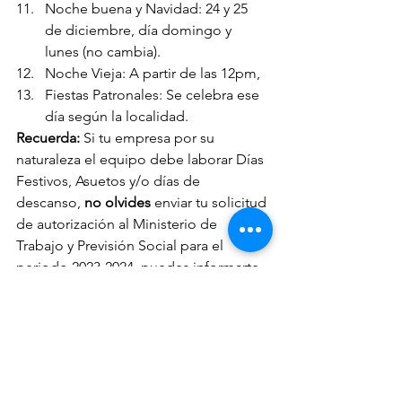
Noche buena y Navidad: 24 y 25 
de diciembre, día domingo y 
lunes (no cambia). 
Noche Vieja: A partir de las 12pm, 
Fiestas Patronales: Se celebra ese 
día según la localidad.
Recuerda: 
Si tu empresa por su 
naturaleza el equipo debe laborar Días 
Festivos, Asuetos y/o días de 
descanso, 
no olvides 
enviar tu solicitud 
de autorización al Ministerio de 
Trabajo y Previsión Social para el 
periodo 2023-2024, puedes informarte 
más sobre el tema 
aquí
.
Ver todo
Entradas recientes